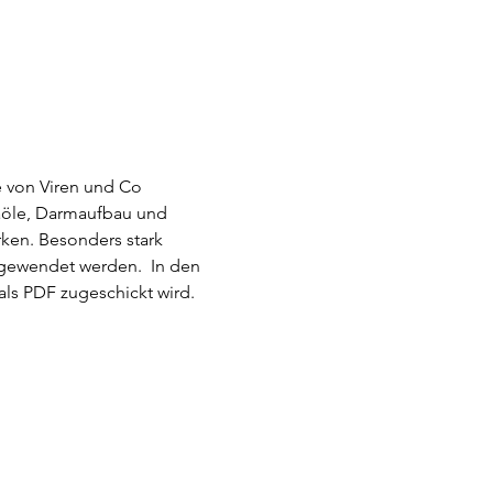
 von Viren und Co 
öle, Darmaufbau und 
en. Besonders stark 
ngewendet werden.  In den 
als PDF zugeschickt wird.