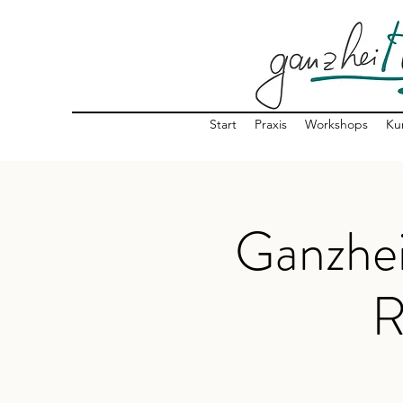
Start
Praxis
Workshops
Ku
Ganzhei
R