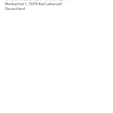
Monbachtal 1, 75378 Bad Liebenzell,
Deutschland
Über die Veranstaltung
Die Anmeldung erfolgt über die 
Homepage der Gästehäuser Monbachtal: 
www.monbachtal.de
Diese Veranstaltung teilen
IMPRESSUM
Datenschutz