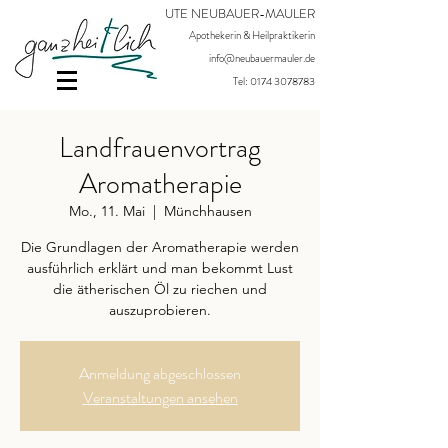
UTE NEUBAUER-MAULER
Apothekerin & Heilpraktikerin
info@neubauermauler.de
Tel:
0174 3078783
Landfrauenvortrag
Aromatherapie
Mo., 11. Mai
  |  
Münchhausen
Die Grundlagen der Aromatherapie werden
ausführlich erklärt und man bekommt Lust
die ätherischen Öl zu riechen und
auszuprobieren.
Anmeldung abgeschlossen
Veranstaltungen ansehen